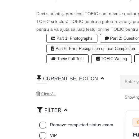
Deci studiați și practicați TOEIC sunt nevoile multor
TOEIC și lectură TOEIC pentru a putea revizui și pra
pentru a vă ajuta să luați testul online TOEIC pentru
Part 1: Photographs
Part 2: Questio
Part 6: Error Recognition or Text Completion
Toeic Full Test
TOEIC Writing
CURRENT SELECTION
Clear All
Showing
FILTER
Remove completed status exam
Fu
VIP