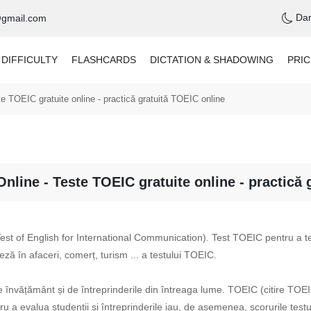
Da
@gmail.com
 DIFFICULTY
FLASHCARDS
DICTATION & SHADOWING
PRIC
 TOEIC gratuite online - practică gratuită TOEIC online
nline - Teste TOEIC gratuite online - practică 
est of English for International Communication). Test TOEIC pentru a t
ă în afaceri, comerț, turism ... a testului TOEIC.
de învățământ și de întreprinderile din întreaga lume. TOEIC (citire TO
tru a evalua studenții și întreprinderile iau, de asemenea, scorurile tes