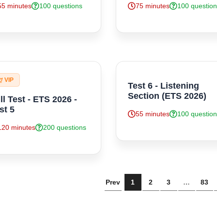
55 minutes
100 questions
75 minutes
100 questio
VIP
Test 6 - Listening
Section (ETS 2026)
ll Test - ETS 2026 -
st 5
55 minutes
100 questio
120 minutes
200 questions
Prev
1
2
3
…
83