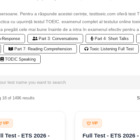
 persoane. Pentru a răspunde acestei cerințe, testtoeic.com oferă test TOE
ctica cu ușurință testul TOEIC. examenul complet al testului online toe
 a pregăti cele mai bune înainte de a intra în examenul efectiv pentru a 
n-Response
Part 3: Conversations
Part 4: Short Talks
Part 7: Reading Comprehension
Toeic Listening Full Test
TOEIC Speaking
S
 18 of 1496 results
VIP
VIP
ll Test - ETS 2026 -
Full Test - ETS 2026 -