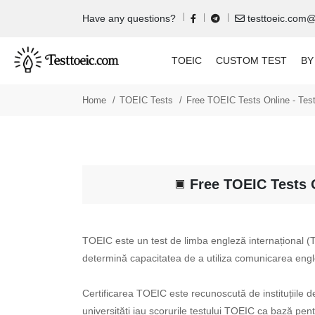
Have any questions?
testtoeic.com
TOEIC
CUSTOM TEST
BY
Home
TOEIC Tests
Free TOEIC Tests Online - Teste
Free TOEIC Tests O
TOEIC este un test de limba engleză internațional (T
determină capacitatea de a utiliza comunicarea englez
Certificarea TOEIC este recunoscută de instituțiile 
universități iau scorurile testului TOEIC ca bază pen