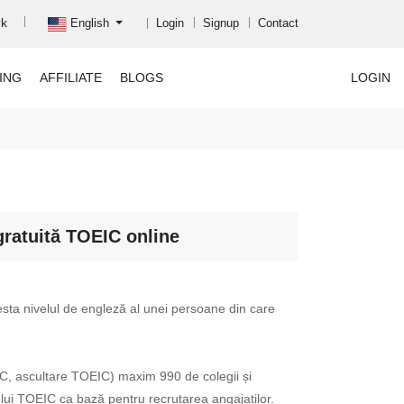
rk
English
Login
Signup
Contact
ING
AFFILIATE
BLOGS
LOGIN
gratuită TOEIC online
esta nivelul de engleză al unei persoane din care
EIC, ascultare TOEIC) maxim 990 de colegii și
tului TOEIC ca bază pentru recrutarea angajaților.